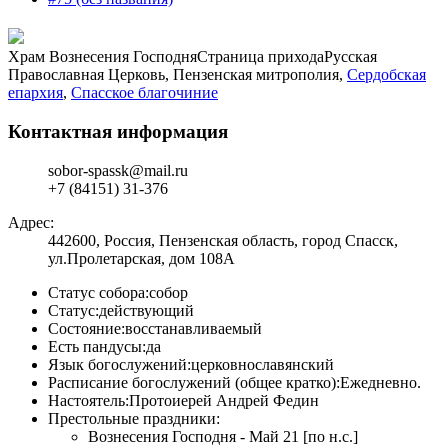
Храм Вознесения Господня
Страница прихода
Русская
Православная Церковь, Пензенская митрополия,
Сердобская
епархия
,
Спасское благочиние
Контактная информация
sobor-spassk@mail.ru
+7 (84151) 31-376
Адрес:
442600, Россия, Пензенская область, город Спасск,
ул.Пролетарская, дом 108А
Статус собора:
собор
Статус:
действующий
Состояние:
восстанавливаемый
Есть пандусы:
да
Язык богослужений:
церковнославянский
Расписание богослужений (общее кратко):
Ежедневно.
Настоятель:
Протоиерей Андрей Федин
Престольные праздники:
Вознесения Господня - Май 21 [по н.с.]