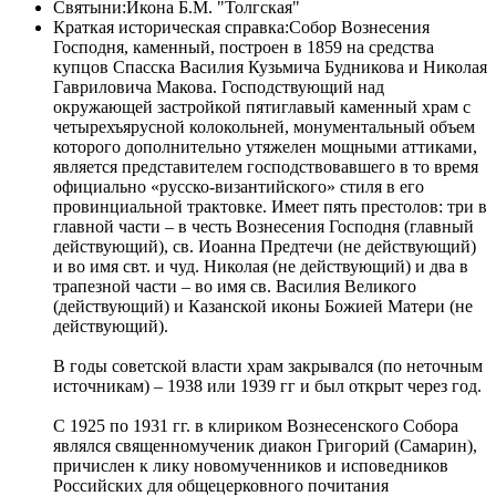
Святыни:
Икона Б.М. "Толгская"
Краткая историческая справка:
Собор Вознесения
Господня, каменный, построен в 1859 на средства
купцов Спасска Василия Кузьмича Будникова и Николая
Гавриловича Макова. Господствующий над
окружающей застройкой пятиглавый каменный храм с
четырехъярусной колокольней, монументальный объем
которого дополнительно утяжелен мощными аттиками,
является представителем господствовавшего в то время
официально «русско-византийского» стиля в его
провинциальной трактовке. Имеет пять престолов: три в
главной части – в честь Вознесения Господня (главный
действующий), св. Иоанна Предтечи (не действующий)
и во имя свт. и чуд. Николая (не действующий) и два в
трапезной части – во имя св. Василия Великого
(действующий) и Казанской иконы Божией Матери (не
действующий).
В годы советской власти храм закрывался (по неточным
источникам) – 1938 или 1939 гг и был открыт через год.
С 1925 по 1931 гг. в клириком Вознесенского Собора
являлся священномученик диакон Григорий (Самарин),
причислен к лику новомученников и исповедников
Российских для общецерковного почитания